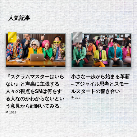
人気記事
『スクラムマスターはいら
小さな一歩から始まる革新
ない』と声高に主張する
– アジャイル思考とスモー
人々の視点をSMは何をす
ルスタートの響き合い
る人なのかわからないとい
372
う意見から紐解いてみる。
1018