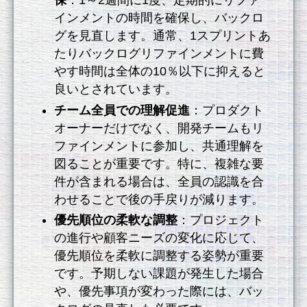
保
：1～2週間に1度、定期的にリファ
インメントの時間を確保し、バックロ
グを見直します。通常、1スプリントあ
たりバックログリファインメントに費
やす時間は全体の10％以下に抑えると
良いとされています。
チーム全員での理解促進
：プロダクト
オーナーだけでなく、開発チームもリ
ファインメントに参加し、共通理解を
図ることが重要です。特に、複雑な要
件が含まれる場合は、全員の認識を合
わせることで後の手戻りが減ります。
優先順位の柔軟な調整
：プロジェクト
の進行や顧客ニーズの変化に応じて、
優先順位を柔軟に調整する姿勢が重要
です。予期しない課題が発生した場合
や、優先事項が変わった際には、バッ