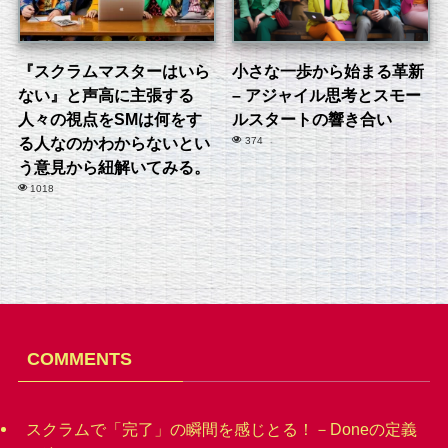
『スクラムマスターはいら
小さな一歩から始まる革新
ない』と声高に主張する
– アジャイル思考とスモー
人々の視点をSMは何をす
ルスタートの響き合い
る人なのかわからないとい
374
う意見から紐解いてみる。
1018
COMMENTS
スクラムで「完了」の瞬間を感じとる！－Doneの定義