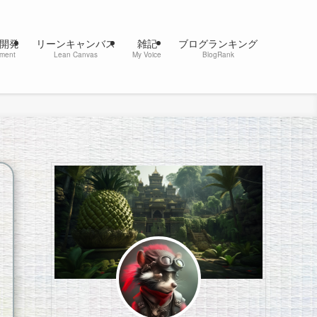
開発
リーンキャンバス
雑記
ブログランキング
pment
Lean Canvas
My Voice
BlogRank