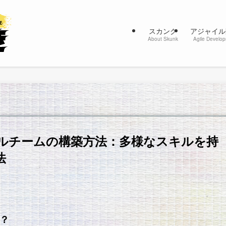
スカンク
アジャイル
About Skunk
Agile Develo
ルチームの構築方法：多様なスキルを持
法
は？