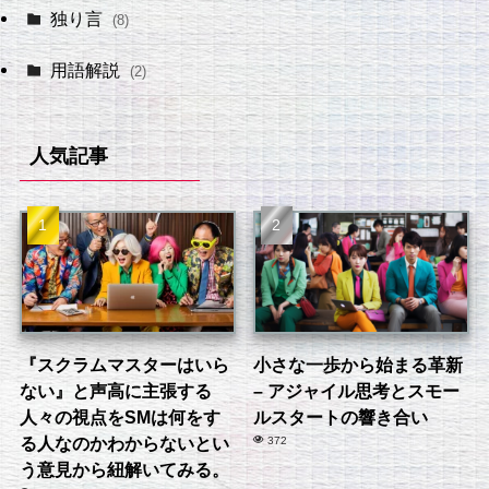
独り言
(8)
用語解説
(2)
人気記事
『スクラムマスターはいら
小さな一歩から始まる革新
ない』と声高に主張する
– アジャイル思考とスモー
人々の視点をSMは何をす
ルスタートの響き合い
る人なのかわからないとい
372
う意見から紐解いてみる。